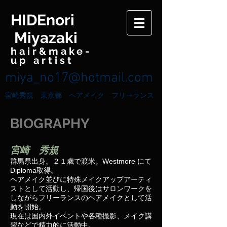
HIDEnori
Miyazaki
hair&make-
up artist
miya_no17@
hotmail.com
宮崎秀規 東京都 ヘアメイク フリーランス
BIOGRAPHY
宮崎 秀規
群馬県出身。２１歳で渡米。Westmore にて
Diploma取得。
ヘアメイク並びに特殊メイクアップアーティ
ストとして活動し、帰国後はサロンワークを
しながらフリーランスのヘアメイクとして活
動を開始。
現在は国内外イベントや各種撮影、メイク講
習などで精力的に活動中。